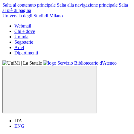
Salta al contenuto principale
Salta alla navigazione principale
Salta
al piè di pagina
Università degli Studi di Milano
Webmail
Chi e dove
Unimia
Segreterie
Ariel
Dipartimenti
ITA
ENG