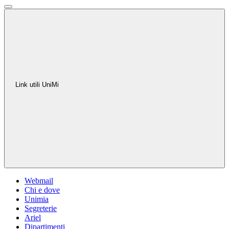
Link utili UniMi
Webmail
Chi e dove
Unimia
Segreterie
Ariel
Dipartimenti