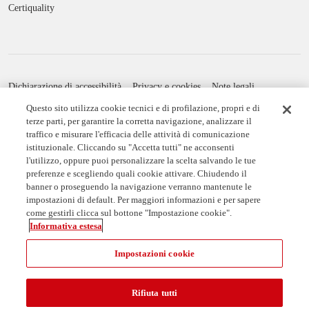
Dichiarazione di accessibilità
Privacy e cookies
Note legali
Credits
Impostazioni cookie
Questo sito utilizza cookie tecnici e di profilazione, propri e di
terze parti, per garantire la corretta navigazione, analizzare il
traffico e misurare l'efficacia delle attività di comunicazione
istituzionale. Cliccando su "Accetta tutti" ne acconsenti
l'utilizzo, oppure puoi personalizzare la scelta salvando le tue
preferenze e scegliendo quali cookie attivare. Chiudendo il
Università degli Studi di Milano
banner o proseguendo la navigazione verranno mantenute le
Via Festa del Perdono, 7 - 20122 Milano
impostazioni di default. Per maggiori informazioni e per sapere
Posta Elettronica Certificata
come gestirli clicca sul bottone "Impostazione cookie".
Informativa estesa
La Statale video
La Statale news
U
Impostazioni cookie
YouTube
LinkedIn
X
Instagram
Facebook
Spreaker
Segui l'Ateneo su:
Rifiuta tutti
C.F. 80012650158 - P.I. 03064870151