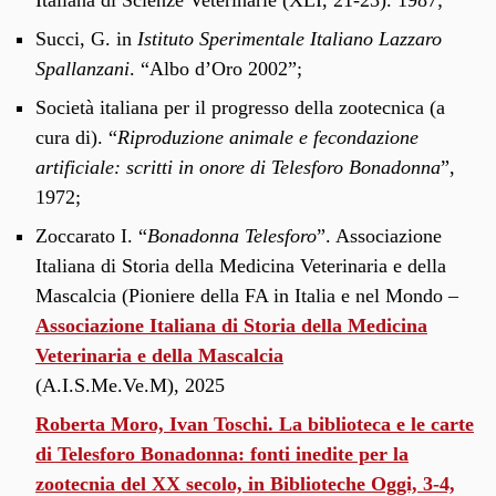
Italiana di Scienze Veterinarie (XLI, 21-23). 1987;
Succi, G. in
Istituto Sperimentale Italiano Lazzaro
Spallanzani
. “Albo d’Oro 2002”;
Società italiana per il progresso della zootecnica (a
cura di). “
Riproduzione animale e fecondazione
artificiale: scritti in onore di Telesforo Bonadonna
”,
1972;
Zoccarato I. “
Bonadonna Telesforo
”. Associazione
Italiana di Storia della Medicina Veterinaria e della
Mascalcia (Pioniere della FA in Italia e nel Mondo –
Associazione Italiana di Storia della Medicina
Veterinaria e della Mascalcia
(A.I.S.Me.Ve.M), 2025
Roberta Moro, Ivan Toschi. La biblioteca e le carte
di Telesforo Bonadonna: fonti inedite per la
zootecnia del XX secolo, in Biblioteche Oggi, 3-4,