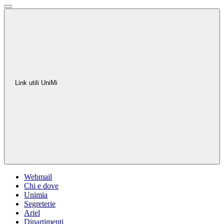
Link utili UniMi
Webmail
Chi e dove
Unimia
Segreterie
Ariel
Dipartimenti