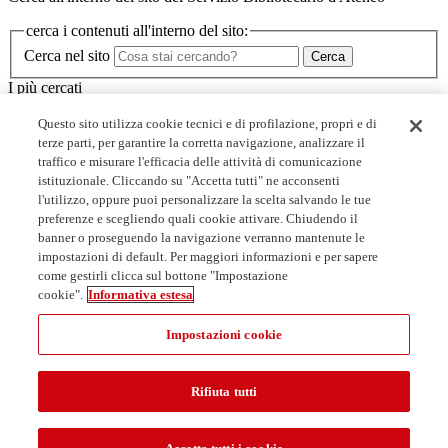
cerca i contenuti all'interno del sito:
Cerca nel sito
Cerca
I più cercati
Minerva
Questo sito utilizza cookie tecnici e di profilazione, propri e di
I corsi dello SBA
terze parti, per garantire la corretta navigazione, analizzare il
Biblioteche
traffico e misurare l'efficacia delle attività di comunicazione
Servizi
istituzionale. Cliccando su "Accetta tutti" ne acconsenti
l'utilizzo, oppure puoi personalizzare la scelta salvando le tue
Link utili
preferenze e scegliendo quali cookie attivare. Chiudendo il
banner o proseguendo la navigazione verranno mantenute le
Prenota un posto in biblioteca
impostazioni di default. Per maggiori informazioni e per sapere
Collaborazioni studentesche
come gestirli clicca sul bottone "Impostazione
Open access: accordi con gli editori
cookie".
Informativa estesa
MediaLibraryOnLine - MLOL
Impostazioni cookie
Rifiuta tutti