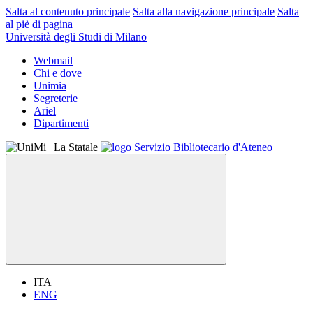
Salta al contenuto principale
Salta alla navigazione principale
Salta
al piè di pagina
Università degli Studi di Milano
Webmail
Chi e dove
Unimia
Segreterie
Ariel
Dipartimenti
ITA
ENG