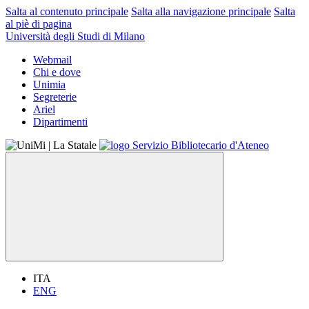
Salta al contenuto principale
Salta alla navigazione principale
Salta
al piè di pagina
Università degli Studi di Milano
Webmail
Chi e dove
Unimia
Segreterie
Ariel
Dipartimenti
ITA
ENG