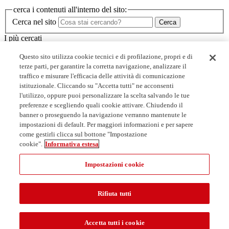
cerca i contenuti all'interno del sito:
Cerca nel sito
Cerca
I più cercati
Minerva
Questo sito utilizza cookie tecnici e di profilazione, propri e di
I corsi dello SBA
terze parti, per garantire la corretta navigazione, analizzare il
Biblioteche
traffico e misurare l'efficacia delle attività di comunicazione
Servizi
istituzionale. Cliccando su "Accetta tutti" ne acconsenti
l'utilizzo, oppure puoi personalizzare la scelta salvando le tue
Link utili
preferenze e scegliendo quali cookie attivare. Chiudendo il
banner o proseguendo la navigazione verranno mantenute le
Prenota un posto in biblioteca
impostazioni di default. Per maggiori informazioni e per sapere
Collaborazioni studentesche
come gestirli clicca sul bottone "Impostazione
Open access: accordi con gli editori
cookie".
Informativa estesa
MediaLibraryOnLine - MLOL
Impostazioni cookie
Rifiuta tutti
Accetta tutti i cookie