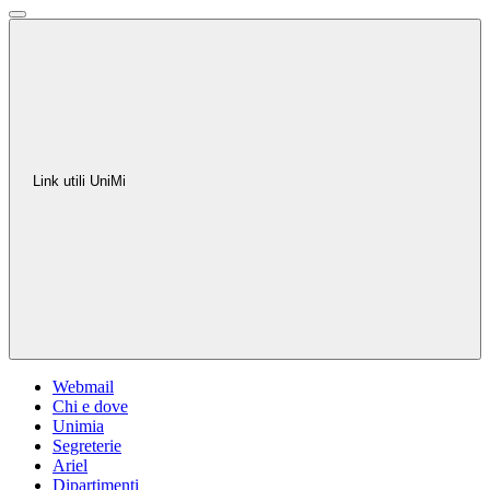
Link utili UniMi
Webmail
Chi e dove
Unimia
Segreterie
Ariel
Dipartimenti