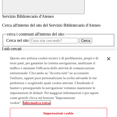
Servizio Bibliotecario d'Ateneo
Cerca all'interno del sito del Servizio Bibliotecario d'Ateneo
cerca i contenuti all'interno del sito:
Cerca nel sito
Cerca
I più cercati
Minerva
Questo sito utilizza cookie tecnici e di profilazione, propri e di
I corsi dello SBA
terze parti, per garantire la corretta navigazione, analizzare il
Biblioteche
traffico e misurare l'efficacia delle attività di comunicazione
Servizi
istituzionale. Cliccando su "Accetta tutti" ne acconsenti
l'utilizzo, oppure puoi personalizzare la scelta salvando le tue
Link utili
preferenze e scegliendo quali cookie attivare. Chiudendo il
banner o proseguendo la navigazione verranno mantenute le
Prenota un posto in biblioteca
impostazioni di default. Per maggiori informazioni e per sapere
Collaborazioni studentesche
come gestirli clicca sul bottone "Impostazione
Open access: accordi con gli editori
cookie".
Informativa estesa
MediaLibraryOnLine - MLOL
Impostazioni cookie