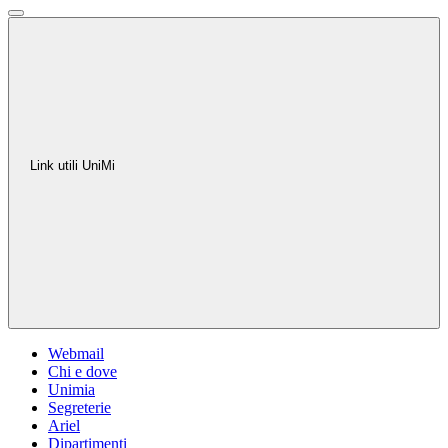
Link utili UniMi
Webmail
Chi e dove
Unimia
Segreterie
Ariel
Dipartimenti