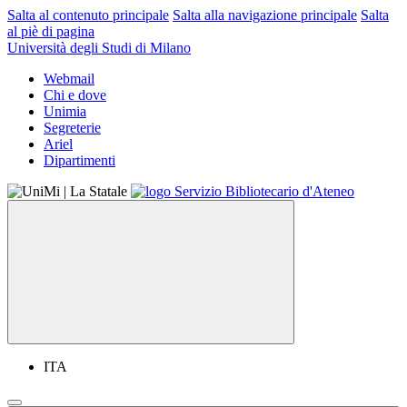
Salta al contenuto principale
Salta alla navigazione principale
Salta
al piè di pagina
Università degli Studi di Milano
Webmail
Chi e dove
Unimia
Segreterie
Ariel
Dipartimenti
ITA