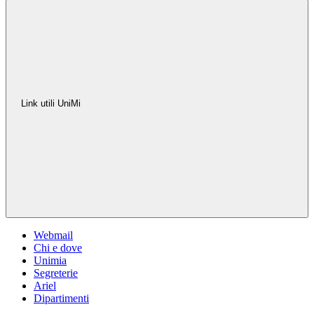
Link utili UniMi
Webmail
Chi e dove
Unimia
Segreterie
Ariel
Dipartimenti