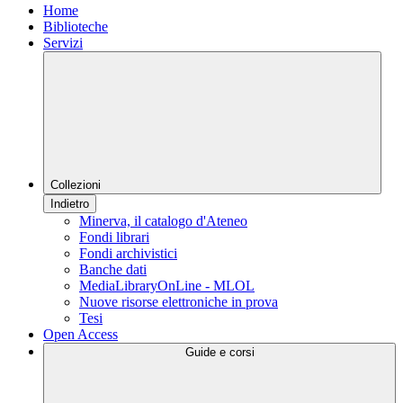
Home
Biblioteche
Servizi
Collezioni
Indietro
Minerva, il catalogo d'Ateneo
Fondi librari
Fondi archivistici
Banche dati
MediaLibraryOnLine - MLOL
Nuove risorse elettroniche in prova
Tesi
Open Access
Guide e corsi