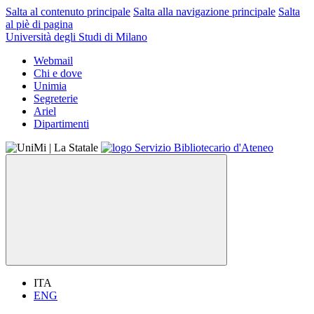
Salta al contenuto principale
Salta alla navigazione principale
Salta
al piè di pagina
Università degli Studi di Milano
Webmail
Chi e dove
Unimia
Segreterie
Ariel
Dipartimenti
ITA
ENG