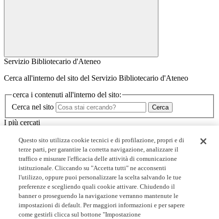
Servizio Bibliotecario d'Ateneo
Cerca all'interno del sito del Servizio Bibliotecario d'Ateneo
cerca i contenuti all'interno del sito:
Cerca nel sito
Cerca
I più cercati
Minerva
Questo sito utilizza cookie tecnici e di profilazione, propri e di
I corsi dello SBA
terze parti, per garantire la corretta navigazione, analizzare il
Biblioteche
traffico e misurare l'efficacia delle attività di comunicazione
Servizi
istituzionale. Cliccando su "Accetta tutti" ne acconsenti
l'utilizzo, oppure puoi personalizzare la scelta salvando le tue
Link utili
preferenze e scegliendo quali cookie attivare. Chiudendo il
banner o proseguendo la navigazione verranno mantenute le
Prenota un posto in biblioteca
impostazioni di default. Per maggiori informazioni e per sapere
Collaborazioni studentesche
come gestirli clicca sul bottone "Impostazione
Open access: accordi con gli editori