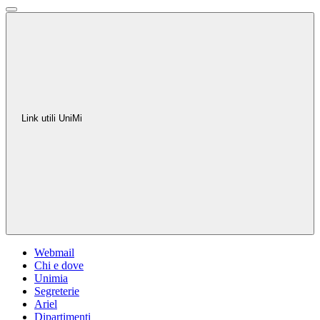
Link utili UniMi
Webmail
Chi e dove
Unimia
Segreterie
Ariel
Dipartimenti