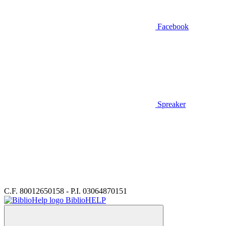
Facebook
Spreaker
C.F. 80012650158 - P.I. 03064870151
BiblioHELP