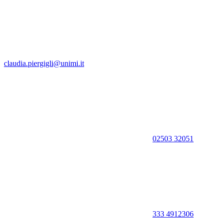
claudia.piergigli@unimi.it
02503 32051
333 4912306