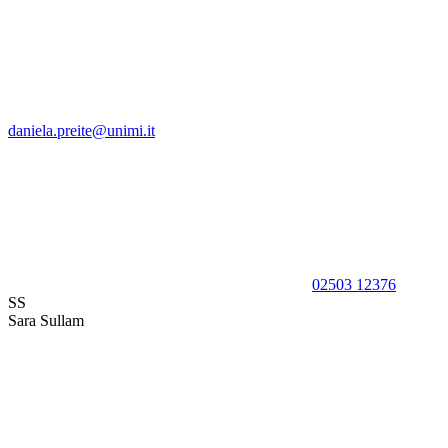
daniela.preite@unimi.it
02503 12376
SS
Sara Sullam