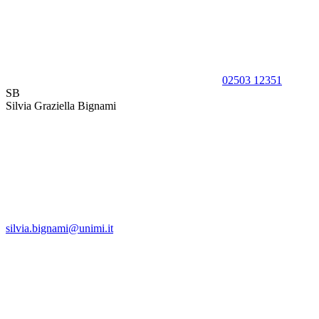
02503 12351
SB
Silvia Graziella Bignami
silvia.bignami@unimi.it