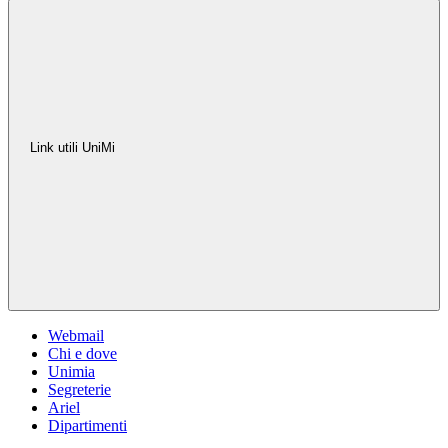
Link utili UniMi
Webmail
Chi e dove
Unimia
Segreterie
Ariel
Dipartimenti