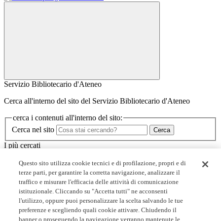
Servizio Bibliotecario d'Ateneo
Cerca all'interno del sito del Servizio Bibliotecario d'Ateneo
cerca i contenuti all'interno del sito:
Cerca nel sito
Cerca
I più cercati
Minerva
Questo sito utilizza cookie tecnici e di profilazione, propri e di
I corsi dello SBA
terze parti, per garantire la corretta navigazione, analizzare il
Biblioteche
traffico e misurare l'efficacia delle attività di comunicazione
Servizi
istituzionale. Cliccando su "Accetta tutti" ne acconsenti
l'utilizzo, oppure puoi personalizzare la scelta salvando le tue
Link utili
preferenze e scegliendo quali cookie attivare. Chiudendo il
banner o proseguendo la navigazione verranno mantenute le