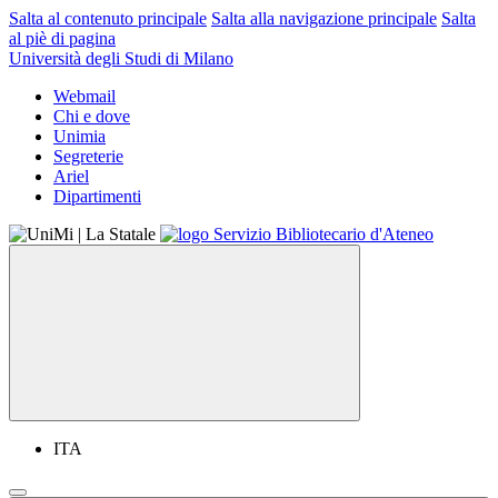
Salta al contenuto principale
Salta alla navigazione principale
Salta
al piè di pagina
Università degli Studi di Milano
Webmail
Chi e dove
Unimia
Segreterie
Ariel
Dipartimenti
ITA