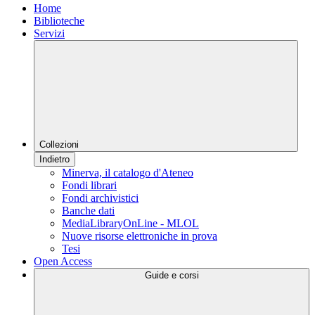
Home
Biblioteche
Servizi
Collezioni
Indietro
Minerva, il catalogo d'Ateneo
Fondi librari
Fondi archivistici
Banche dati
MediaLibraryOnLine - MLOL
Nuove risorse elettroniche in prova
Tesi
Open Access
Guide e corsi