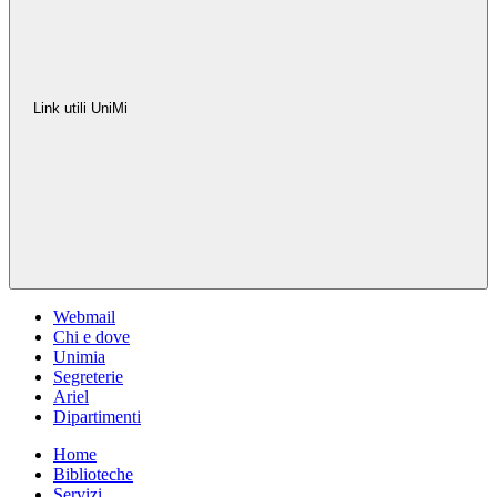
Link utili UniMi
Webmail
Chi e dove
Unimia
Segreterie
Ariel
Dipartimenti
Home
Biblioteche
Servizi