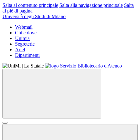
Salta al contenuto principale
Salta alla navigazione principale
Salta
al piè di pagina
Università degli Studi di Milano
Webmail
Chi e dove
Unimia
Segreterie
Ariel
Dipartimenti