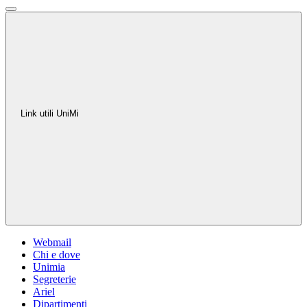
Link utili UniMi
Webmail
Chi e dove
Unimia
Segreterie
Ariel
Dipartimenti