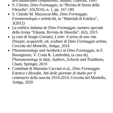
nell'ottantesimo compleanno
, Milano, Guerrini, 1995
S. Chiodo,
Dino Formaggio
, in “Rivista di Storia della
Filosofia”, 65(2010), n. 1, pp. 167-180
S. Chiodo M. Mazzocut-Mis,
Dino Formaggio.
Fenomenologia e artisticità
, in “Materiali di Estetica”,
3(2012)
La estética italiana de Dino Formaggio
, numero speciale
della rivista “Eikasia. Revista de filosofia”, (62), 2015
(a cura di Sergio Giorato)
, L'arte: il senso di una vita.
Disegni, acquarelli, oli, sculture di Dino Formaggio artista,
Crocetta del Montello, Antiga, 2014
Phenomenology and Aesthetics in Dino Formaggio
, in F.
Buongiorno, V. Costa R. Lanfredini, (a cura di),
Phenomenology in Italy. Authors, Schools and Traditions
,
Cham, Springer, 2019
Contributi di Massimo Cacciari et al.,
Dino Formaggio.
Estetica e filosofia. Atti delle giornate di studio per il
centenario della nascita 1914-2014
, Crocetta del Montello,
Antiga, 2020