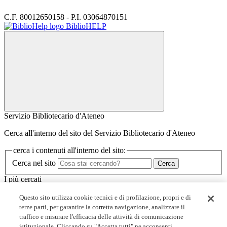
C.F. 80012650158 - P.I. 03064870151
BiblioHELP
Servizio Bibliotecario d'Ateneo
Cerca all'interno del sito del Servizio Bibliotecario d'Ateneo
cerca i contenuti all'interno del sito:
Cerca nel sito
Cerca
I più cercati
Minerva
Questo sito utilizza cookie tecnici e di profilazione, propri e di
I corsi dello SBA
terze parti, per garantire la corretta navigazione, analizzare il
Biblioteche
traffico e misurare l'efficacia delle attività di comunicazione
Servizi
istituzionale. Cliccando su "Accetta tutti" ne acconsenti