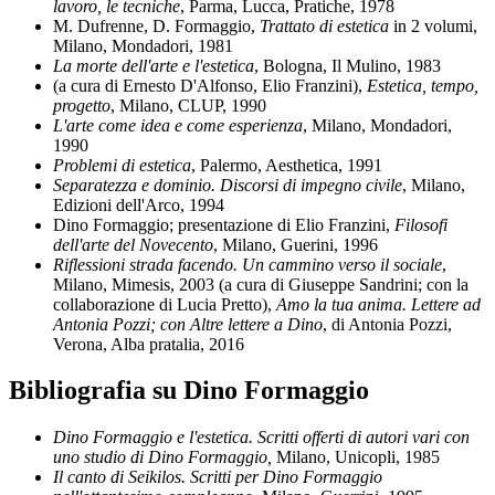
lavoro, le tecniche
, Parma, Lucca, Pratiche, 1978
M. Dufrenne, D. Formaggio,
Trattato di estetica
in 2 volumi,
Milano, Mondadori, 1981
La morte dell'arte e l'estetica
, Bologna, Il Mulino, 1983
(a cura di
Ernesto D'Alfonso, Elio Franzini),
Estetica, tempo,
progetto
, Milano, CLUP, 1990
L'arte come idea e come esperienza
, Milano, Mondadori,
1990
Problemi di estetica
, Palermo, Aesthetica, 1991
Separatezza e dominio. Discorsi di impegno civile
, Milano,
Edizioni dell'Arco, 1994
Dino Formaggio; presentazione di Elio Franzini,
Filosofi
dell'arte del Novecento
, Milano, Guerini, 1996
Riflessioni strada facendo. Un cammino verso il sociale
,
Milano, Mimesis, 2003
(a cura di Giuseppe Sandrini; con la
collaborazione di Lucia Pretto),
Amo la tua anima. Lettere ad
Antonia Pozzi; con Altre lettere a Dino
, di Antonia Pozzi,
Verona, Alba pratalia, 2016
Bibliografia su Dino Formaggio
Dino Formaggio e l'estetica. Scritti offerti di autori vari con
uno studio di Dino Formaggio,
Milano, Unicopli, 1985
Il canto di Seikilos. Scritti per Dino Formaggio