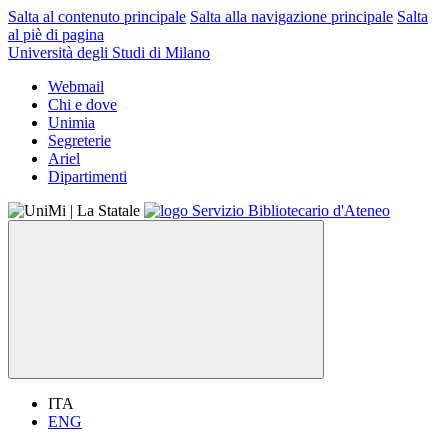
Salta al contenuto principale
Salta alla navigazione principale
Salta
al piè di pagina
Università degli Studi di Milano
Webmail
Chi e dove
Unimia
Segreterie
Ariel
Dipartimenti
ITA
ENG