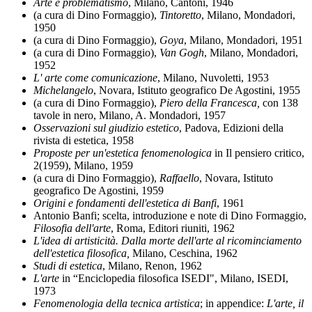
Arte e problematismo
, Milano, Cantoni, 1946
(a cura di Dino Formaggio),
Tintoretto
, Milano, Mondadori,
1950
(a cura di Dino Formaggio),
Goya
, Milano, Mondadori, 1951
(a cura di Dino Formaggio),
Van Gogh
, Milano, Mondadori,
1952
L' arte come comunicazione
, Milano, Nuvoletti, 1953
Michelangelo
,
Novara, Istituto geografico De Agostini, 1955
(a cura di Dino Formaggio),
Piero della Francesca,
con 138
tavole in nero,
Milano, A. Mondadori, 1957
Osservazioni sul giudizio estetico
, Padova, Edizioni della
rivista di estetica, 1958
Proposte per un'estetica fenomenologica
in
Il pensiero critico,
2(1959),
Milano, 1959
(a cura di Dino Formaggio),
Raffaello
, Novara, Istituto
geografico De Agostini, 1959
Origini e fondamenti dell'estetica di Banfi
, 1961
Antonio Banfi; scelta, introduzione e note di Dino Formaggio,
Filosofia dell'arte
, Roma, Editori riuniti, 1962
L'idea di artisticità. Dalla morte dell'arte al ricominciamento
dell'estetica filosofica,
Milano, Ceschina, 1962
Studi di estetica
, Milano, Renon, 1962
L'arte
in “
Enciclopedia filosofica ISEDI", Milano,
ISEDI,
1973
Fenomenologia della tecnica artistica
; in appendice:
L'arte, il