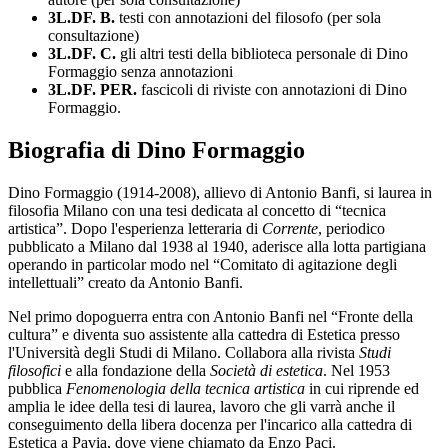
3L.DF. B.
testi con annotazioni del filosofo (per sola
consultazione)
3L.DF. C.
gli altri testi della biblioteca personale di Dino
Formaggio senza annotazioni
3L.DF. PER.
fascicoli di riviste con annotazioni di Dino
Formaggio.
Biografia di Dino Formaggio
Dino Formaggio (1914-2008), allievo di Antonio Banfi, si laurea in
filosofia Milano con una tesi dedicata al concetto di “tecnica
artistica”. Dopo l'esperienza letteraria di
Corrente
, periodico
pubblicato a Milano dal 1938 al 1940, aderisce alla lotta partigiana
operando in particolar modo nel “Comitato di agitazione degli
intellettuali” creato da Antonio Banfi.
Nel primo dopoguerra entra con Antonio Banfi nel “Fronte della
cultura” e diventa suo assistente alla cattedra di Estetica presso
l'Università degli Studi di Milano. Collabora alla rivista
Studi
filosofici
e alla fondazione della
Società di estetica
. Nel 1953
pubblica
Fenomenologia della tecnica artistica
in cui riprende ed
amplia le idee della tesi di laurea, lavoro che gli varrà anche il
conseguimento della libera docenza per l'incarico alla cattedra di
Estetica a Pavia, dove viene chiamato da Enzo Paci.