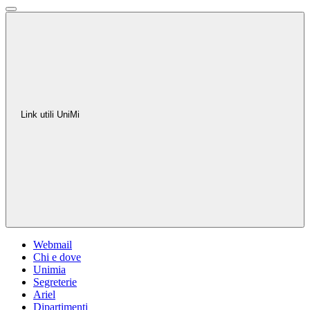
Link utili UniMi
Webmail
Chi e dove
Unimia
Segreterie
Ariel
Dipartimenti