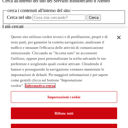
Cerca all'interno del sito del Servizio Bibliotecario d'Ateneo
cerca i contenuti all'interno del sito:
Cerca nel sito
Cerca
I più cercati
Minerva
Questo sito utilizza cookie tecnici e di profilazione, propri e di
I corsi dello SBA
terze parti, per garantire la corretta navigazione, analizzare il
Biblioteche
traffico e misurare l'efficacia delle attività di comunicazione
Servizi
istituzionale. Cliccando su "Accetta tutti" ne acconsenti
l'utilizzo, oppure puoi personalizzare la scelta salvando le tue
Link utili
preferenze e scegliendo quali cookie attivare. Chiudendo il
banner o proseguendo la navigazione verranno mantenute le
Prenota un posto in biblioteca
impostazioni di default. Per maggiori informazioni e per sapere
Collaborazioni studentesche
come gestirli clicca sul bottone "Impostazione
Open access: accordi con gli editori
cookie".
Informativa estesa
MediaLibraryOnLine - MLOL
Impostazioni cookie
Rifiuta tutti