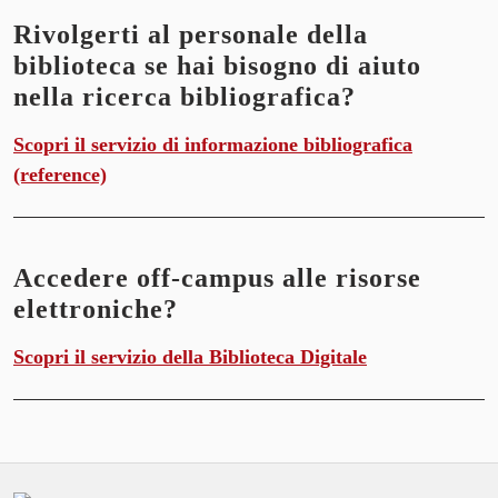
Rivolgerti al personale della
biblioteca se hai bisogno di aiuto
Scopri il progetto della nuova Biblioteca
nella ricerca bibliografica?
di Studi giuridici e umanistici
Scopri il servizio di informazione bibliografica
(reference)
12 marzo 2026
Notizia
Accedere off-campus alle risorse
elettroniche?
Scopri il servizio della Biblioteca Digitale