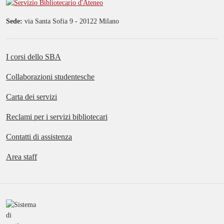
Online il video dedicato all'Assistente
di Ricerca del catalogo Minerva
Sede:
via Santa Sofia 9 - 20122 Milano
29 luglio 2026
I corsi dello SBA
Corso
Collaborazioni studentesche
Carta dei servizi
Reclami per i servizi bibliotecari
Contatti di assistenza
Area staff
BiblioDOC: migliora le tue competenze
informative